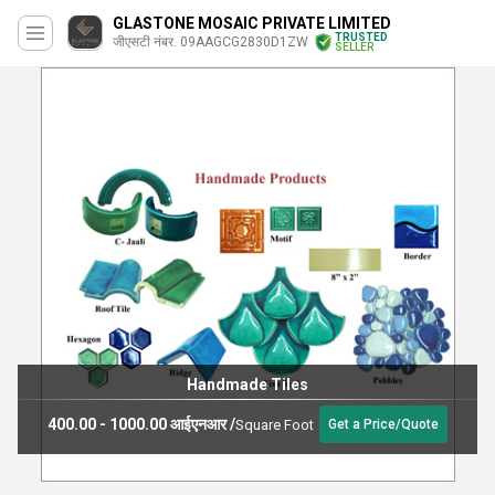
GLASTONE MOSAIC PRIVATE LIMITED
TRUSTED
जीएसटी नंबर. 09AAGCG2830D1ZW
SELLER
Handmade Tiles
400.00 - 1000.00 आईएनआर
/
Square Foot
Get a Price/Quote