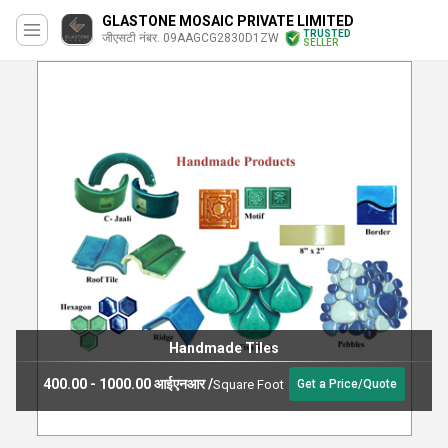
GLASTONE MOSAIC PRIVATE LIMITED
TRUSTED
जीएसटी नंबर. 09AAGCG2830D1ZW
SELLER
Handmade Tiles
400.00 - 1000.00 आईएनआर
/
Square Foot
Get a Price/Quote